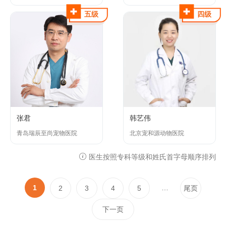
五级
四级
张君
韩艺伟
青岛瑞辰至尚宠物医院
北京宠和源动物医院
医生按照专科等级和姓氏首字母顺序排列
1
…
2
3
4
5
尾页
下一页