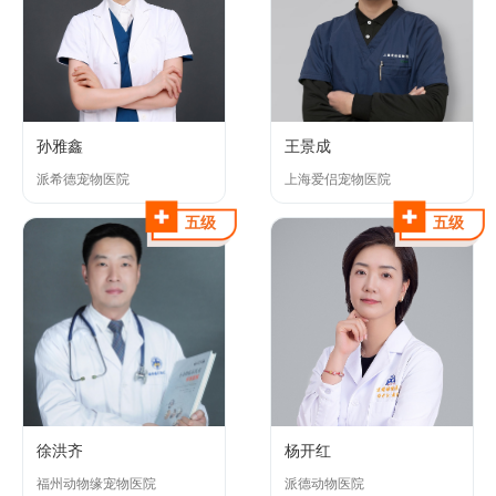
孙雅鑫
王景成
派希德宠物医院
上海爱侣宠物医院
五级
五级
徐洪齐
杨开红
福州动物缘宠物医院
派德动物医院