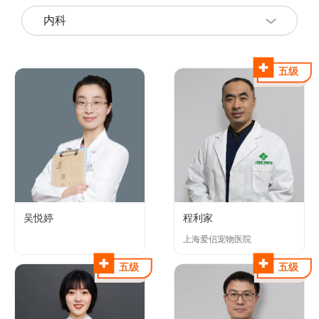
五级
吴悦婷
程利家
上海爱侣宠物医院
五级
五级